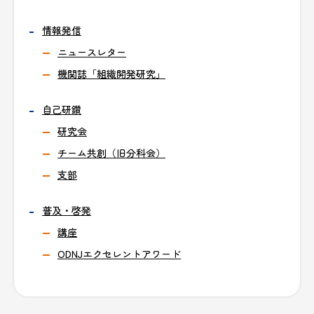
情報発信
ニュースレター
機関誌「組織開発研究」
自己研鑽
研究会
チーム共創（旧分科会）
支部
普及・啓発
講座
ODNJエクセレントアワード