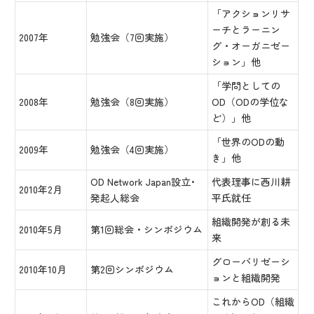
「アクションリサ
ーチとラーニン
2007年
勉強会（7回実施）
グ・オーガニゼー
ション」他
「学問としての
2008年
勉強会（8回実施）
OD（ODの学位な
ど）」他
「世界のODの動
2009年
勉強会（4回実施）
き」他
OD Network Japan設立･
代表理事に西川耕
2010年2月
発起人総会
平氏就任
組織開発が創る未
2010年5月
第1回総会・シンポジウム
来
グローバリゼーシ
2010年10月
第2回シンポジウム
ョンと組織開発
これからOD（組織