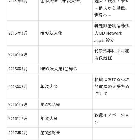
2014年8月
国際大会（年次大会）
過去・現在・未来
－個人から組織、
世界へ－
特定非営利活動法
2015年3月
NPO法人化
人OD Network
Japan設立
代表理事に中村和
2015年5月
彦氏就任
2015年6月
NPO法人第1回総会
組織における心理
2015年8月
年次大会
的成長の支援をめ
ざして
2016年6月
第2回総会
組織イノベーショ
2016年7月
年次大会
ン
2017年6月
第3回総会