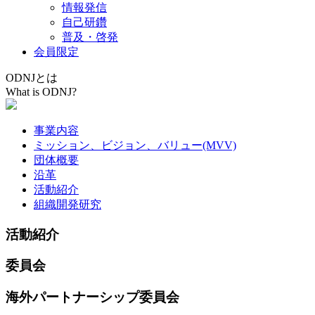
情報発信
自己研鑽
普及・啓発
会員限定
ODNJとは
What is ODNJ?
事業内容
ミッション、ビジョン、バリュー(MVV)
団体概要
沿革
活動紹介
組織開発研究
活動紹介
委員会
海外パートナーシップ委員会