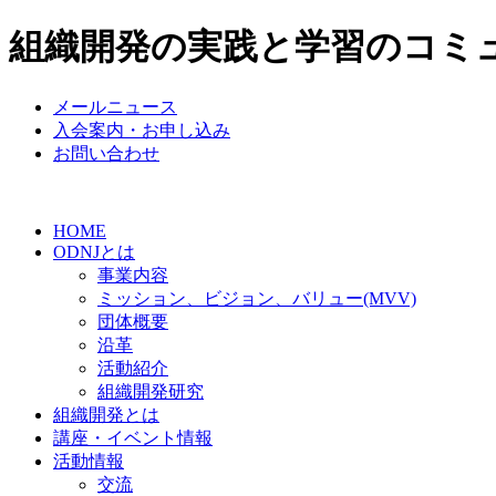
組織開発の実践と学習のコミ
メールニュース
入会案内・お申し込み
お問い合わせ
HOME
ODNJとは
事業内容
ミッション、ビジョン、バリュー(MVV)
団体概要
沿革
活動紹介
組織開発研究
組織開発とは
講座・イベント情報
活動情報
交流