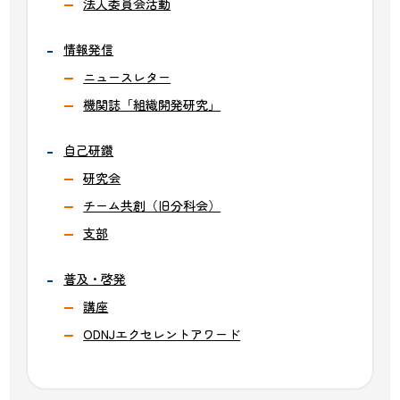
法人委員会活動
情報発信
ニュースレター
機関誌「組織開発研究」
自己研鑽
研究会
チーム共創（旧分科会）
支部
普及・啓発
講座
ODNJエクセレントアワード