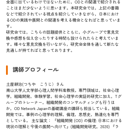
全面に出ているわけではないために，ODとの関連で紹介される
ことはまだ少ないように思います。本研究会では，上記の書籍
などで紹介されている視点を紹介していきながら，日本におけ
るODの実践や展開との関連を考える機会となればと思っていま
す。
研究会では，こちらの話題提供とともに，小グループで意見交
換や感想を伝え合ったりする時間も設けられたらと考えていま
す。様々な意見交換を行いながら，研究会全体を通して新たな
見通しが持てればと思っております。
講師プロフィール
土屋耕治(つちや こうじ）さん
南山大学人文学部心理人間学科准教授。専門領域は，社会心理
学，組織開発，体験学習。社会心理学の実証的研究に加え，Tグ
ループのトレーナー，組織開発のコンサルティングも行うほ
か，OD Network Japanの基礎講座の講師も担当している。組織
開発では，事例の心理学的理解，倫理，思想史，熟達化を専門
としている。 主な論文： 『組織開発 (OD) の倫理: 日本における
現状の理解と今後の展開へ向けて』(組織開発研究，2020) 『ラ