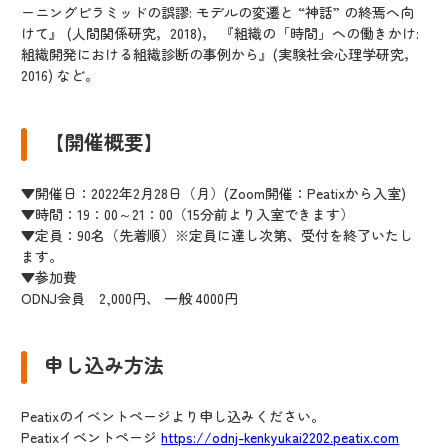
ーニングピラミッドの誤謬: モデルの変遷と “神話” の終焉へ向
けて』 (人間関係研究，2018)， 『組織の「時間」への働きかけ:
組織開発における組織診断の事例から』(実験社会心理学研究，
2016) など。
【開催概要】
▼開催日：2022年2月28日（月）(Zoom開催：Peatixから入室)
▼時間：19：00～21：00（15分前より入室できます）
▼定員：90名（先着順）※定員に達し次第、受付を終了いたし
ます。
▼参加費
ODNJ会員 2,000円、 一般 4000円
申し込み方法
Peatixのイベントページより申し込みください。
Peatixイベントページ
https://odnj-kenkyukai2202.peatix.com