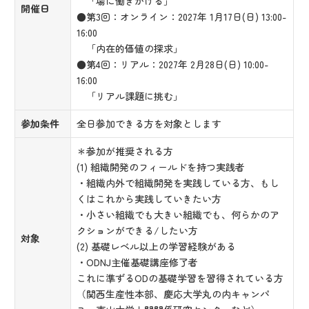
「場に働きかける」
開催日
●第3回：オンライン：2027年 1月17日(日) 13:00-
16:00
「内在的価値の探求」
●第4回：リアル：2027年 2月28日(日) 10:00-
16:00
「リアル課題に挑む」
参加条件
全日参加できる方を対象とします
＊参加が推奨される方
(1) 組織開発のフィールドを持つ実践者
・組織内外で組織開発を実践している方、もし
くはこれから実践していきたい方
・小さい組織でも大きい組織でも、何らかのア
クションができる/したい方
対象
(2) 基礎レベル以上の学習経験がある
・ODNJ主催基礎講座修了者
これに準ずるODの基礎学習を習得されている方
（関西生産性本部、慶応大学丸の内キャンパ