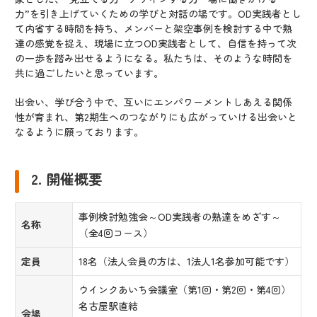
力”を引き上げていくための学びと対話の場です。OD実践者とし
て内省する時間を持ち、メンバーと架空事例を検討する中で熟
達の感覚を捉え、現場に立つOD実践者として、自信を持って次
の一歩を踏み出せるようになる。私たちは、そのような時間を
共に過ごしたいと思っています。
出会い、学び合う中で、互いにエンパワーメントしあえる関係
性が育まれ、第2期生へのつながりにも広がっていける出会いと
なるように願っております。
2. 開催概要
事例検討勉強会～OD実践者の熟達をめざす～
名称
（全4回コース）
定員
18名（法人会員の方は、1法人1名参加可能です）
ウインクあいち会議室（第1回・第2回・第4回）
名古屋駅直結
会場