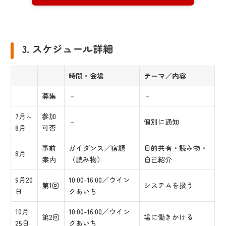
3. スケジュール詳細
時間・会場
テーマ／内容
募集
－
－
7月～
参加
－
個別に通知
8月
可否
事前
ガイダンス／宿題
目的共有・読み物・
8月
案内
（読み物）
自己紹介
9月20
10:00-16:00／ウイン
第1回
システムを扱う
日
クあいち
10月
10:00-16:00／ウイン
第2回
場に働きかける
25日
クあいち