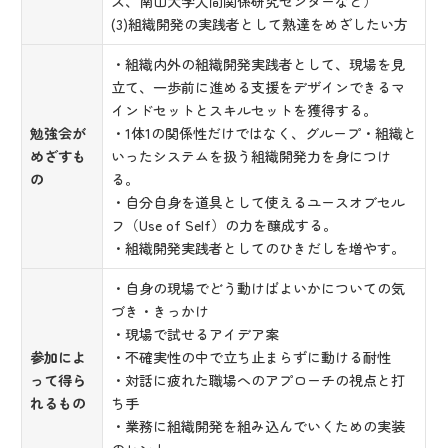
ス、南山大学人間関係研究センターなど）
(3)組織開発の実践者として熟達をめざしたい方
・組織内外の組織開発実践者として、現場を見
立て、一歩前に進める支援をデザインできるマ
インドセットとスキルセットを獲得する。
勉強会が
・1体1の関係性だけではなく、グループ・組織と
めざすも
いったシステムを扱う組織開発力を身につけ
の
る。
・自分自身を道具として使えるユースオブセル
フ（Use of Self）の力を醸成する。
・組織開発実践者としてのひきだしを増やす。
・自身の現場でどう動けばよいかについての気
づき・きっかけ
・現場で試せるアイデア案
参加によ
・不確実性の中で立ち止まらずに動ける耐性
って得ら
・対話に疲れた職場へのアプローチの視点と打
れるもの
ち手
・業務に組織開発を組み込んでいくための実装