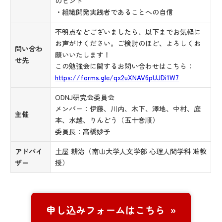
のヒント
・組織開発実践者であることへの自信
不明点などございましたら、以下までお気軽に
お声がけください。ご検討のほど、よろしくお
問い合わ
願いいたします！
せ先
この勉強会に関するお問い合わせはこちら：
https://forms.gle/qx2uXNAV6pUJDi1W7
ODNJ研究会委員会
メンバー：伊藤、川内、木下、澤地、中村、庭
主催
本、水越、りんどう（五十音順）
委員長：高橋妙子
アドバイ
土屋 耕治（南山大学人文学部 心理人間学科 准教
ザー
授）
申し込みフォームはこちら