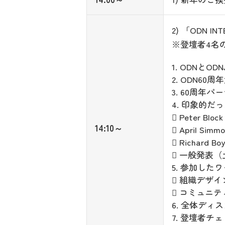
2) 「ODN IN
※登壇者4名
1. ODNとO
2. ODN6
3. 60周年
4. 印象的だ
 Peter B
14:10～
 April Si
 Richard 
 一般発表
5. 参加し
 組織デザイン 
 コミュニティの
6. 全体ディ
7. 登壇者チ