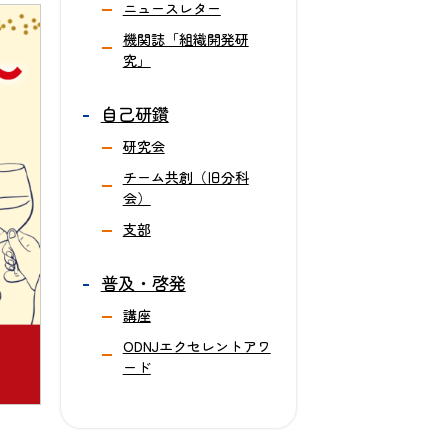
ニュースレター
機関誌「組織開発研
究」
自己研鑽
研究会
チーム共創（旧分科
会）
支部
普及・啓発
講座
ODNJエクセレントアワ
ード