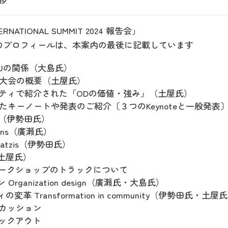
TERNATIONAL SUMMIT 2024 報告会」
のプロフィールは、本案内の最後に記載しています
DNJの関係（大島氏）
0周年大会の概要（土屋氏）
パーティで紹介された「ODの価値・強み」（土屋氏）
ったキーノートや発表のご紹介〔３つのKeynoteと一般発表
lock（伊勢田氏）
mmons（廣瀬氏）
Boyatzis（伊勢田氏）
（土屋氏）
たワークショップのトラックについて
Organization design（廣瀬氏・大島氏）
変革 Transformation in community（伊勢田氏・土屋
スカッション
ェックアウト