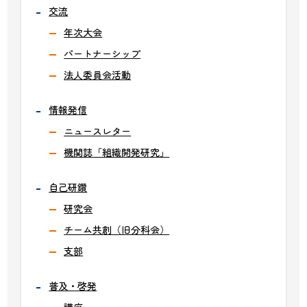
交流
年次大会
パートナーシップ
法人委員会活動
情報発信
ニュースレター
機関誌「組織開発研究」
自己研鑽
研究会
チーム共創（旧分科会）
支部
普及・啓発