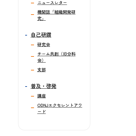
ニュースレター
機関誌「組織開発研
究」
自己研鑽
研究会
チーム共創（旧分科
会）
支部
普及・啓発
講座
ODNJエクセレントアワ
ード