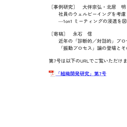
［事例研究］ 大伴宗弘・北居 明
社員のウェルビーイングを考慮し
―1on1 ミーティングの浸透を
［寄稿］ 永石 信
近年の「診断的／対話的」プロセ
「振動プロセス」論の登場とそ
第7号は以下のURLでご覧いただけ
「組織開発研究」第7号