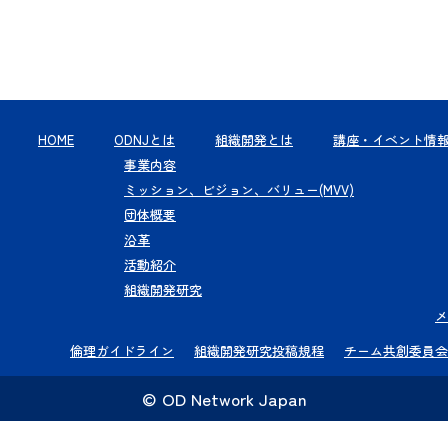
HOME
ODNJとは
組織開発とは
講座・イベント情
事業内容
ミッション、ビジョン、バリュー(MVV)
団体概要
沿革
活動紹介
組織開発研究
メ
倫理ガイドライン
組織開発研究投稿規程
チーム共創委員会
© OD Network Japan