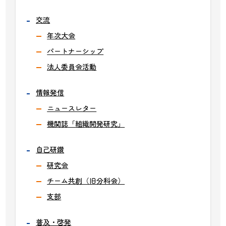
交流
年次大会
パートナーシップ
法人委員会活動
情報発信
ニュースレター
機関誌「組織開発研究」
自己研鑽
研究会
チーム共創（旧分科会）
支部
普及・啓発