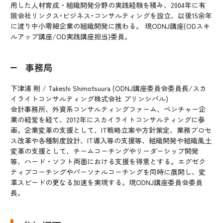
用した人材育成・組織開発分野の実践経験を積み、2004年に有
限会社リンクス･ビジネス･コンサルティングを設立、以後15余年
に渡り中小零細企業の組織開発に携わる。 現ODNJ講座(ODスキ
ルアップ講座/OD実践講座担当)委員。
事務局
下津浦 剛 / Takeshi Shimotsuura (ODNJ講座委員会委員長/スカ
イライトコンサルティング株式会社 プリンシパル)
会計事務所、外資系コンサルティングファーム、ベンチャー企
業の経営を経て、2012年にスカイライトコンサルティングに参
画。企業変革の支援として、IT戦略立案や方針策定、業務プロセ
ス改革や各種制度設計、IT導入等の支援等、組織開発や組織風土
変革の支援として、チームコーチングやリーダーシップ開発
等、ハード・ソフト両面における支援を得意とする。エグゼク
ティブコーチングやパーソナルコーチングを同時に展開し、変
革スピードの更なる加速を実現する。現ODNJ講座委員会委員
長。