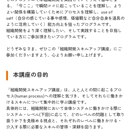
る、「今ここ」で瞬間〃〃に起こっていることを理解し、より
よい関係を構築していくためにプロセスを理解し、use of
self（自分の感じている事や感情、価値観など自分自身を道具の
ように活用していく）能力向上を狙ったプログラムです。
組織開発をより深く理解したい、そして実践することを目指し
ている方にご参加頂きたいプログラムです。
どうぞみなさま、ぜひこの「組織開発スキルアップ講座」にご
参加くださいますよう、心よりお願い申し上げます。
本講座の目的
「組織開発スキルアップ講座」は、人と人との間に起こるプロ
セス(human process)への理解と気づき、そしてそれらに働きか
けるスキルについて集中的に学ぶ講座です。
具体的には、組織開発において全体システムに働きかける際に
システム・レベル(下図)に応じて、どのレベルの問題として取り
扱うか？を見極める視点と、それぞれのレベルに働きかける・
介入する際に必要なスキルの習得・深耕を図ります。