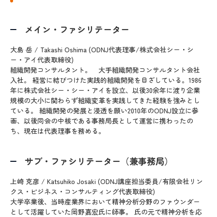
メイン・ファシリテーター
大島 岳 / Takashi Oshima (ODNJ代表理事/株式会社シー・シ
ー・アイ代表取締役)
組織開発コンサルタント。 大手組織開発コンサルタント会社
入社。 経営に結びつけた実践的組織開発を目ざしている。1986
年に株式会社シー・シー・アイを設立、以後30余年に渡り企業
規模の大小に関わらず組織変革を実践してきた経験を強みとし
ている。 組織開発の発展と浸透を願い2010年のODNJ設立に参
画、以後同会の中核である事務局長として運営に携わったの
ち、現在は代表理事を務める。
サブ・ファシリテーター（兼事務局）
上崎 克彦 / Katsuhiko Josaki (ODNJ講座担当委員/有限会社リン
クス・ビジネス・コンサルティング代表取締役)
大学卒業後、当時産業界において精神分析分野のファウンダー
として活躍していた岡野嘉宏氏に師事。 氏の元で精神分析を応