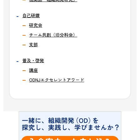
自己研鑽
研究会
チーム共創（旧分科会）
支部
普及・啓発
講座
ODNJエクセレントアワード