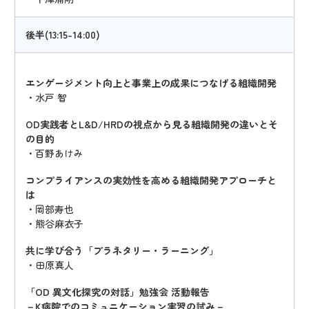
後半(13:15-14:00)
エンゲージメント向上と事業上の成果につなげる組織開発
・水戸 智
OD実践者とL&D/HRDの視点から見る組織開発の違いとそ
の目的
・百野あけみ
コンプライアンスの実効性を高める組織開発アプローチと
は
・岡部寿也
・熊谷麻衣子
共に学び合う「プラネタリー・ラーニング」
・田原真人
「OD 異文化探究の対話」勉強会 活動報告
－K病院でのコミュニケーション実習の試み－