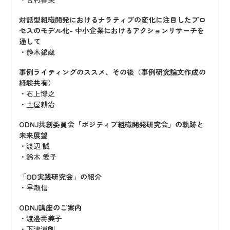
対話型組織開発におけるナラティブの変化に注目したプロ
セスのモデル化- 中小企業におけるアクションリサーチを
通して
・静木銀蔵
事例ライティングのススメ、その後（事例研究論文作成の
経験共有）
・石上博之
・土屋耕治
ODNJ共創委員会「ポジティブ組織開発研究会」の軌跡と
未来展望
・渡辺 誠
・鈴木 愛子
「OD実践研究会」の紹介
・早瀬信
ODNJ講座のご案内
・渡邊壽美子
・下津浦剛