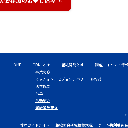
大会参加のお申し込み
HOME
ODNJとは
組織開発とは
講座・イベント情
事業内容
ミッション、ビジョン、バリュー(MVV)
団体概要
沿革
活動紹介
組織開発研究
メ
倫理ガイドライン
組織開発研究投稿規程
チーム共創委員会