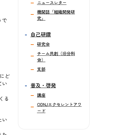
ニュースレター
機関誌「組織開発研
究」
うで
自己研鑽
研究会
チーム共創（旧分科
会）
支部
にど
てい
普及・啓発
講座
くる
ODNJエクセレントアワ
ード
たい
きた