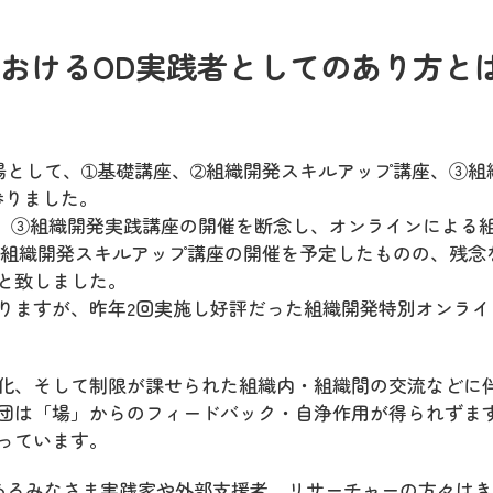
代におけるOD実践者としてのあり方と
ぶ場として、➀基礎講座、➁組織開発スキルアップ講座、③組
参りました。
、③組織開発実践講座の開催を断念し、オンラインによる
は➁組織開発スキルアップ講座の開催を予定したものの、残念
と致しました。
りますが、昨年2回実施し好評だった組織開発特別オンライ
化、そして制限が課せられた組織内・組織間の交流などに
団は「場」からのフィードバック・自浄作用が得られずま
っています。
であるみなさま実践家や外部支援者、リサーチャーの方々は