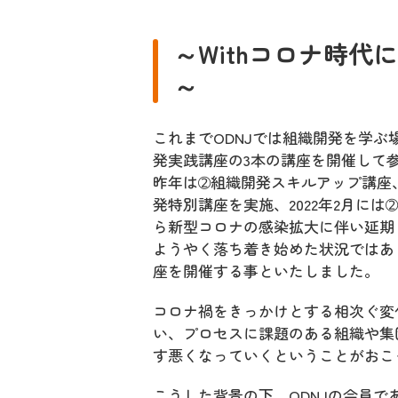
～Withコロナ時
～
これまでODNJでは組織開発を学
発実践講座の3本の講座を開催して
昨年は➁組織開発スキルアップ講座
発特別講座を実施、2022年2月に
ら新型コロナの感染拡大に伴い延期
ようやく落ち着き始めた状況ではあ
座を開催する事といたしました。
コロナ禍をきっかけとする相次ぐ変
い、プロセスに課題のある組織や集
す悪くなっていくということがおこ
こうした背景の下、ODNJの会員