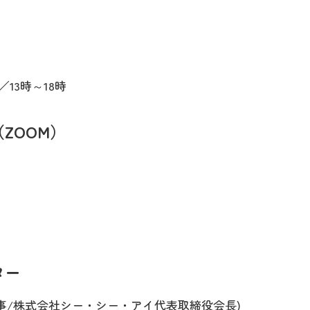
)／13時～18時
ZOOM）
ター
(ODNJ理事/株式会社シー・シー・アイ代表取締役会長)