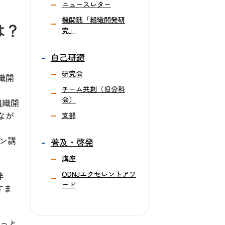
ニュースレター
機関誌「組織開発研
は？
究」
自己研鑽
研究会
織開
チーム共創（旧分科
会）
組織開
なが
支部
ン講
普及・啓発
講座
ODNJエクセレントアワ
伴
ード
すま
きっと