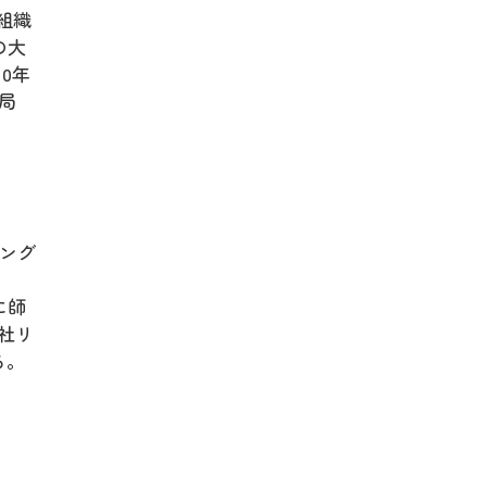
組織
の大
0年
局
ィング
に師
社リ
る。