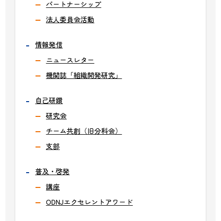
パートナーシップ
法人委員会活動
情報発信
ニュースレター
機関誌「組織開発研究」
自己研鑽
研究会
チーム共創（旧分科会）
支部
普及・啓発
講座
ODNJエクセレントアワード