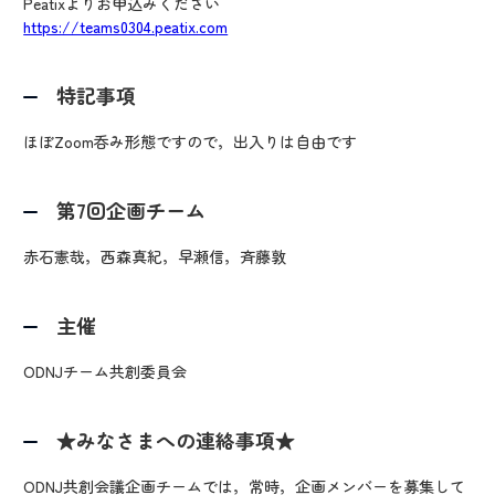
Peatixよりお申込みください
https://teams0304.peatix.com
特記事項
ほぼZoom呑み形態ですので，出入りは自由です
第7回企画チーム
赤石憲哉，西森真紀，早瀬信，斉藤敦
主催
ODNJチーム共創委員会
★みなさまへの連絡事項★
ODNJ共創会議企画チームでは，常時，企画メンバーを募集して