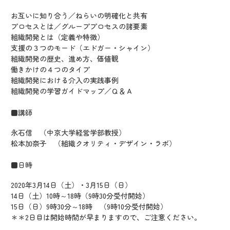
お互いに知り合う／ねらいの明確化と共有
プロセスとは／グループプロセスの諸要素
組織開発とは（定義や特徴）
支援の３つのモード（エドガー・シャイン）
組織開発の歴史、進め方、価値観
働きかけの４つのタイプ
組織開発における介入の実践事例
組織開発の学習ガイドマップ／Ｑ＆Ａ
■講師
永石信 （中京大学経営学部教授）
松本加奈子 （組織クオリティ・デザイン・ラボ）
■日時
2020年3月14日（土）・3月15日（日）
14日（土）10時～18時（9時30分受付開始）
15日（日）9時30分～18時 （9時10分受付開始）
＊＊2日目は開始時間が早まりますので、ご注意ください。