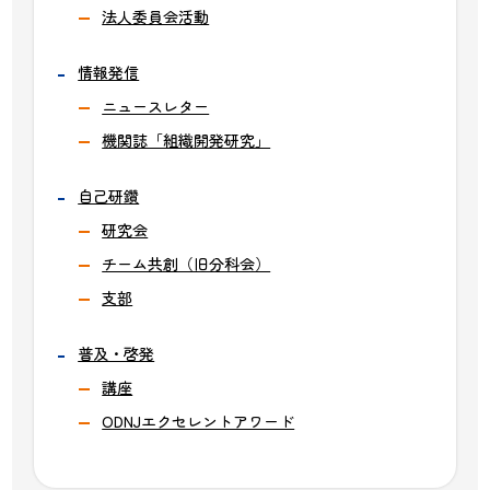
法人委員会活動
情報発信
ニュースレター
機関誌「組織開発研究」
自己研鑽
研究会
チーム共創（旧分科会）
支部
普及・啓発
講座
ODNJエクセレントアワード