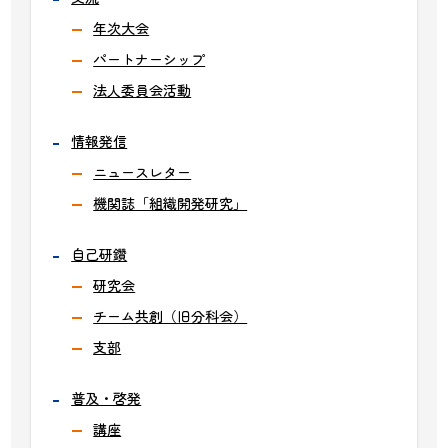
年次大会
パートナーシップ
法人委員会活動
情報発信
ニュースレター
機関誌「組織開発研究」
自己研鑽
研究会
チーム共創（旧分科会）
支部
普及・啓発
講座