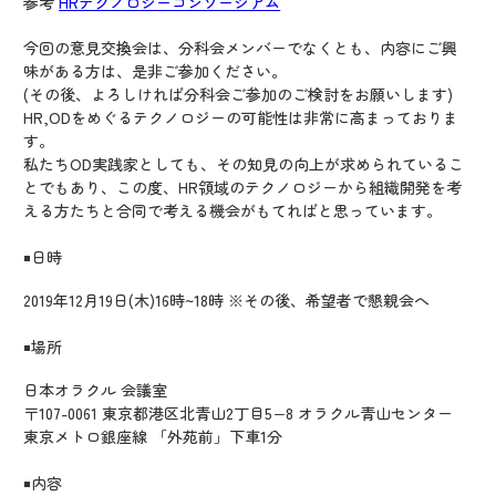
参考
HRテクノロジーコンソーシアム
今回の意見交換会は、分科会メンバーでなくとも、内容にご興
味がある方は、是非ご参加ください。
(その後、よろしければ分科会ご参加のご検討をお願いします)
HR,ODをめぐるテクノロジーの可能性は非常に高まっておりま
す。
私たちOD実践家としても、その知見の向上が求められているこ
とでもあり、この度、HR領域のテクノロジーから組織開発を考
える方たちと合同で考える機会がもてればと思っています。
￭日時
2019年12月19日(木)16時~18時 ※その後、希望者で懇親会へ
￭場所
日本オラクル 会議室
〒107-0061 東京都港区北青山2丁目5−8 オラクル青山センター
東京メトロ銀座線 「外苑前」下車1分
￭内容