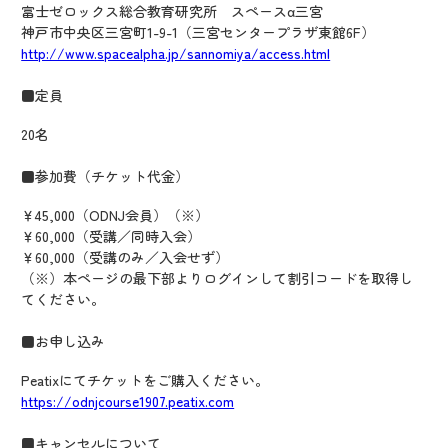
富士ゼロックス総合教育研究所 スペースα三宮
神戸市中央区三宮町1-9-1（三宮センタープラザ東館6F）
http://www.spacealpha.jp/sannomiya/access.html
■定員
20名
■参加費（チケット代金）
￥45,000（ODNJ会員）（※）
￥60,000（受講／同時入会）
￥60,000（受講のみ／入会せず）
（※）本ページの最下部よりログインして割引コードを取得し
てください。
■お申し込み
Peatixにてチケットをご購入ください。
https://odnjcourse1907.peatix.com
■キャンセルについて