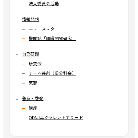
法人委員会活動
情報発信
ニュースレター
機関誌「組織開発研究」
自己研鑽
研究会
チーム共創（旧分科会）
支部
普及・啓発
講座
ODNJエクセレントアワード