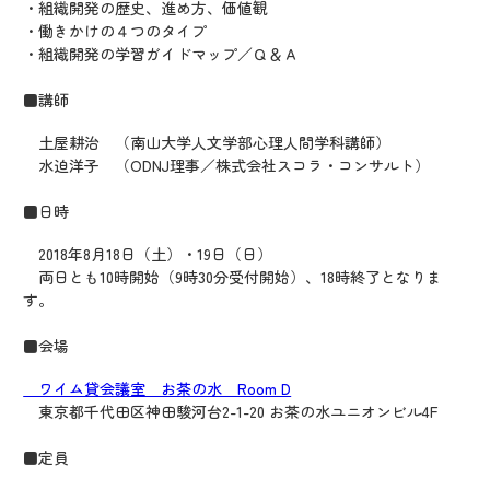
・組織開発の歴史、進め方、価値観
・働きかけの４つのタイプ
・組織開発の学習ガイドマップ／Ｑ＆Ａ
■講師
土屋耕治 （南山大学人文学部心理人間学科講師）
水迫洋子 （ODNJ理事／株式会社スコラ・コンサルト）
■日時
2018年8月18日（土）・19日（日）
両日とも10時開始（9時30分受付開始）、18時終了となりま
す。
■会場
ワイム貸会議室 お茶の水 Room D
東京都千代田区神田駿河台2-1-20 お茶の水ユニオンビル4F
■定員