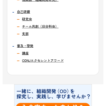
自己研鑽
研究会
チーム共創（旧分科会）
支部
普及・啓発
講座
ODNJエクセレントアワード