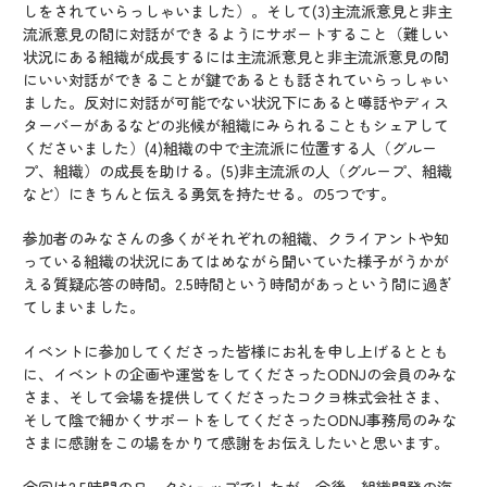
しをされていらっしゃいました）。そして(3)主流派意見と非主
流派意見の間に対話ができるようにサポートすること（難しい
状況にある組織が成長するには主流派意見と非主流派意見の間
にいい対話ができることが鍵であるとも話されていらっしゃい
ました。反対に対話が可能でない状況下にあると噂話やディス
ターバーがあるなどの兆候が組織にみられることもシェアして
くださいました）(4)組織の中で主流派に位置する人（グルー
プ、組織）の成長を助ける。(5)非主流派の人（グループ、組織
など）にきちんと伝える勇気を持たせる。の5つです。
参加者のみなさんの多くがそれぞれの組織、クライアントや知
っている組織の状況にあてはめながら聞いていた様子がうかが
える質疑応答の時間。2.5時間という時間があっという間に過ぎ
てしまいました。
イベントに参加してくださった皆様にお礼を申し上げるととも
に、イベントの企画や運営をしてくださったODNJの会員のみな
さま、そして会場を提供してくださったコクヨ株式会社さま、
そして陰で細かくサポートをしてくださったODNJ事務局のみな
さまに感謝をこの場をかりて感謝をお伝えしたいと思います。