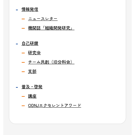
情報発信
ニュースレター
機関誌「組織開発研究」
自己研鑽
研究会
チーム共創（旧分科会）
支部
普及・啓発
講座
ODNJエクセレントアワード