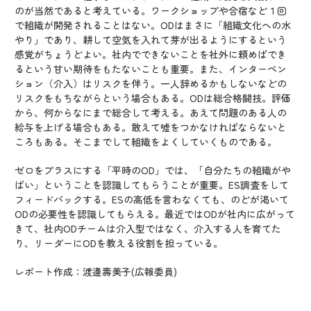
のが当然であると考えている。ワークショップや合宿など１回
で組織が開発されることはない。ODはまさに「組織文化への水
やり」であり、耕して空気を入れて芽が出るようにするという
感覚がちょうどよい。社内でできないことを社外に頼めばでき
るという甘い期待をもたないことも重要。また、インターベン
ション（介入）はリスクを伴う。一人辞めるかもしないなどの
リスクをもちながらという場合もある。ODは総合格闘技。評価
から、何からなにまで総合して考える。あえて問題のある人の
給与を上げる場合もある。敢えて嘘をつかなければならないと
ころもある。そこまでして組織をよくしていくものである。
ゼロをプラスにする「平時のOD」では、「自分たちの組織がや
ばい」ということを認識してもらうことが重要。ES調査をして
フィードバックする。ESの高低を言わなくても、のどが渇いて
ODの必要性を認識してもらえる。最近ではODが社内に広がって
きて、社内ODチームは介入型ではなく、介入する人を育てた
り、リーダーにODを教える役割を担っている。
レポート作成：渡邊壽美子(広報委員)