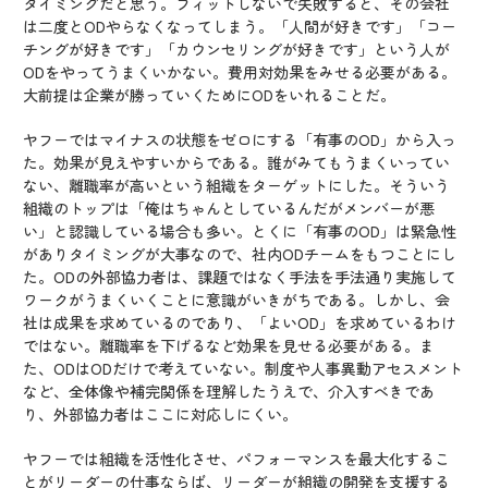
タイミングだと思う。フィットしないで失敗すると、その会社
は二度とODやらなくなってしまう。「人間が好きです」「コー
チングが好きです」「カウンセリングが好きです」という人が
ODをやってうまくいかない。費用対効果をみせる必要がある。
大前提は企業が勝っていくためにODをいれることだ。
ヤフーではマイナスの状態をゼロにする「有事のOD」から入っ
た。効果が見えやすいからである。誰がみてもうまくいってい
ない、離職率が高いという組織をターゲットにした。そういう
組織のトップは「俺はちゃんとしているんだがメンバーが悪
い」と認識している場合も多い。とくに「有事のOD」は緊急性
がありタイミングが大事なので、社内ODチームをもつことにし
た。ODの外部協力者は、課題ではなく手法を手法通り実施して
ワークがうまくいくことに意識がいきがちである。しかし、会
社は成果を求めているのであり、「よいOD」を求めているわけ
ではない。離職率を下げるなど効果を見せる必要がある。ま
た、ODはODだけで考えていない。制度や人事異動アセスメント
など、全体像や補完関係を理解したうえで、介入すべきであ
り、外部協力者はここに対応しにくい。
ヤフーでは組織を活性化させ、パフォーマンスを最大化するこ
とがリーダーの仕事ならば、リーダーが組織の開発を支援する