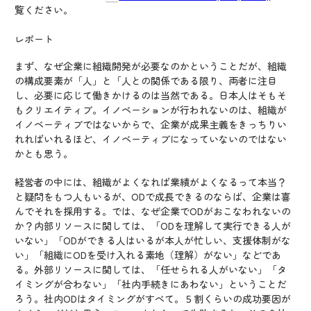
覧ください。
レポート
まず、なぜ企業に組織開発が必要なのかということだが、組織
の構成要素が「人」と「人との関係である限り、両者に注目
し、必要に応じて働きかけるのは当然である。日本人はそもそ
もクリエイティブ。イノベーションが行われないのは、組織が
イノベーティブではないからで、企業が成果主義をきっちりい
れればいれるほど、イノベーティブになっていないのではない
かとも思う。
経営者の中には、組織がよくなれば業績がよくなるって本当？
と疑問をもつ人もいるが、ODで成長できるのならば、企業は喜
んでそれを採用する。では、なぜ企業でODがおこなわれないの
か？内部リソースに関しては、「ODを理解して実行できる人が
いない」「ODができる人はいるが本人が忙しい、支援体制がな
い」「組織にODを受け入れる素地（理解）がない」などであ
る。外部リソースに関しては、「任せられる人がいない」「タ
イミングが合わない」「社内手続きにあわない」ということだ
ろう。社内ODはタイミングがすべて。５割くらいの成功要因が