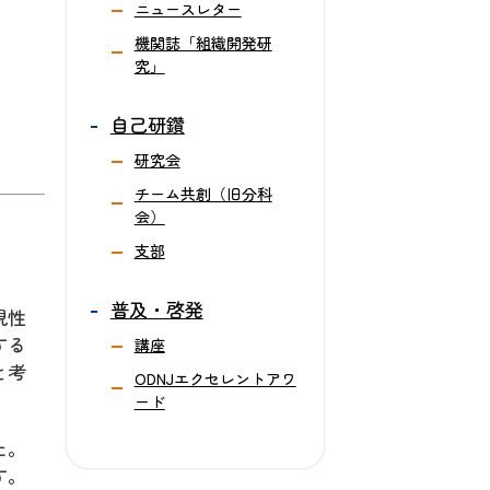
ニュースレター
機関誌「組織開発研
究」
自己研鑽
研究会
チーム共創（旧分科
会）
支部
普及・啓発
現性
する
講座
と考
ODNJエクセレントアワ
ード
た。
す。