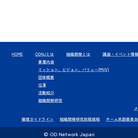
HOME
ODNJとは
組織開発とは
講座・イベント情
事業内容
ミッション、ビジョン、バリュー(MVV)
団体概要
沿革
活動紹介
組織開発研究
メ
倫理ガイドライン
組織開発研究投稿規程
チーム共創委員会
© OD Network Japan