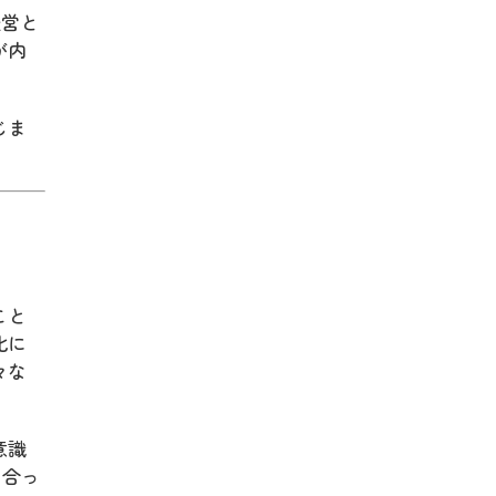
経営と
が内
じま
こと
化に
々な
意識
に合っ