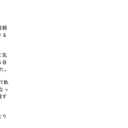
信頼
きる
に気
る自
た。
て軌
なっ
援す
なり