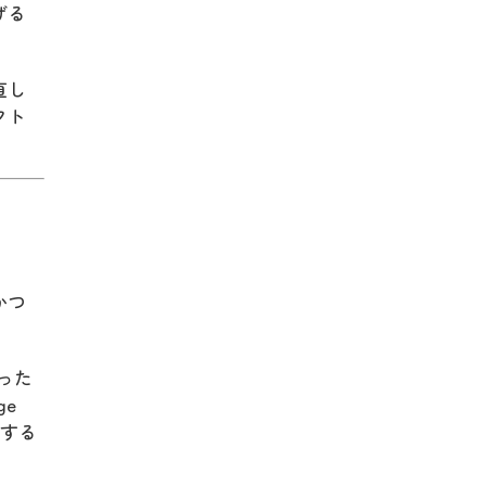
げる
直し
クト
かつ
った
e
感する