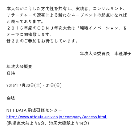
本大会がこうした方向性を共有し、実践者、コンサルサント、
リサーチャーの連帯による新たなムーブメントの起点になれば
と願っております。
２０１６年度のＯＤＮＪ年次大会は「組織イノベーション」を
テーマに開催致します。
皆さまのご参加をお待ちしています。
年次大会委員長 水迫洋子
年次大会概要
日時
2016年7月30日(土)・31日(日)
会場
NTT DATA 駒場研修センター
http://www.nttdata-univ.co.jp/company/access.html
(駒場東大前より5分、池尻大橋駅より14分)