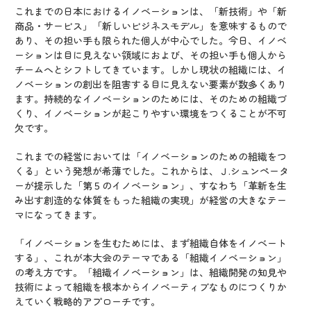
これまでの日本におけるイノベーションは、「新技術」や「新
商品・サービス」「新しいビジネスモデル」を意味するもので
あり、その担い手も限られた個人が中心でした。今日、イノベ
ーションは目に見えない領域におよび、その担い手も個人から
チームへとシフトしてきています。しかし現状の組織には、イ
ノベーションの創出を阻害する目に見えない要素が数多くあり
ます。持続的なイノベーションのためには、そのための組織づ
くり、イノベーションが起こりやすい環境をつくることが不可
欠です。
これまでの経営においては「イノベーションのための組織をつ
くる」という発想が希薄でした。これからは、Ｊ.シュンペータ
ーが提示した「第５のイノベーション」、すなわち「革新を生
み出す創造的な体質をもった組織の実現」が経営の大きなテー
マになってきます。
「イノベーションを生むためには、まず組織自体をイノベート
する」、これが本大会のテーマである「組織イノベーション」
の考え方です。「組織イノベーション」は、組織開発の知見や
技術によって組織を根本からイノベーティブなものにつくりか
えていく戦略的アプローチです。