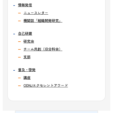
情報発信
ニュースレター
機関誌「組織開発研究」
自己研鑽
研究会
チーム共創（旧分科会）
支部
普及・啓発
講座
ODNJエクセレントアワード