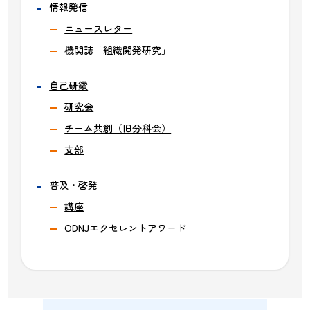
情報発信
ニュースレター
機関誌「組織開発研究」
自己研鑽
研究会
チーム共創（旧分科会）
支部
普及・啓発
講座
ODNJエクセレントアワード