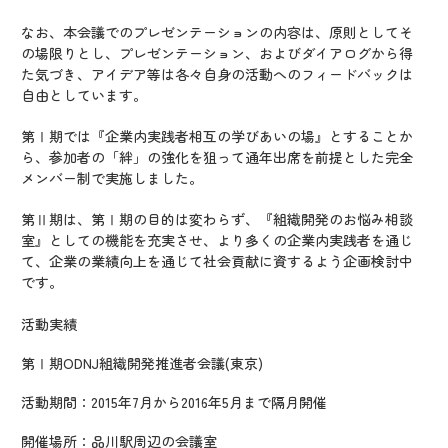
なお、本会議でのプレゼンテーションの内容は、原則としてそ
の場限りとし、プレゼンテーション、およびダイアログから得
た気づき、アイデア等は各々自身の活動へのフィードバックは
自由としています。
第Ⅰ期では『企業内実践者相互の学びあいの場』とすることか
ら、参加者の「絆」の強化を狙って通年出席を前提とした完全
メンバー制で実施しました。
第Ⅱ期は、第Ⅰ期の目的は変わらず、『組織開発のお悩み相談
室』としての機能を充実させ、より多くの企業内実践者を通じ
て、企業の業績向上を通じて社会貢献に資するよう企画検討中
です。
活動実績
第Ⅰ期ODNJ組織開発推進者会議(東京)
活動期間：2015年7月から2016年5月まで隔月開催
開催場所：品川駅周辺の会議室