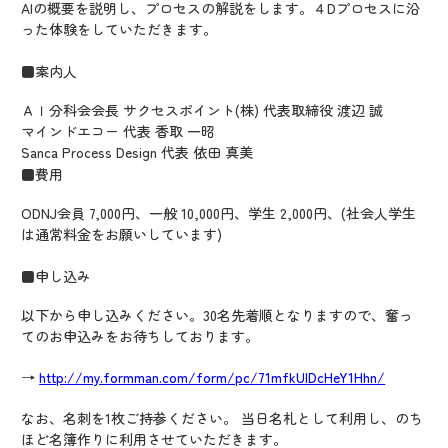
AIの概要を説明し、プロセスの解説をします。４Dプロセスに沿
った体験をしていただきます。
■案内人
ＡＩ分科会会長 サクセスポイント(株) 代表取締役 渡辺 誠
マインドエコー 代表 香取 一昭
Sanca Process Design 代表 依田 真美
■費用
ODNJ会員 7,000円、一般 10,000円、学生 2,000円、(社会人学生
は通常料金をお願いしています)
■申し込み
以下から申し込みください。30名先着順となりますので、奮っ
てのお申込みをお待ちしております。
→
http://my.formman.com/form/pc/71mfkUlDcHeY1Hhn/
なお、名刺を1枚ご持参ください。 当日名札として利用し、のち
ほど名簿作りに利用させていただきます。