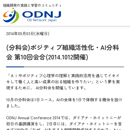
組織開発の実践と学習のコミュニティ
2014年09月03日(水曜日)
(分科会)ポジティブ組織活性化・AI分科
会 第10回会合(2014.1012開催)
「ＡＩやポジティブ心理学の理解と実践的活用を通じてイキイ
キして働く人と高い成果の出る組織を作りたい」という夢を実
現するために、 AI分科会を開催しています。
10月の分科会は1日コース。AIの全体を1日で体験する機会を設け
ました。
ODNJ Annual Conference 2014では、ダイアナ・ホイットニーが
初日の基調講演をし、2日目には、ダイアナ・ホイットニーを含
めて130分で「なぜ、AIをすると組織開発成功するのか？」とい