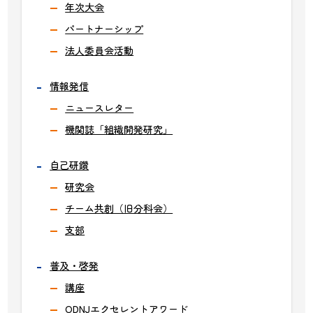
年次大会
パートナーシップ
法人委員会活動
情報発信
ニュースレター
機関誌「組織開発研究」
自己研鑽
研究会
チーム共創（旧分科会）
支部
普及・啓発
講座
ODNJエクセレントアワード