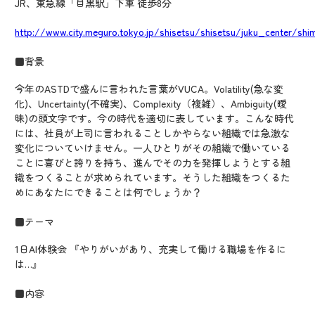
JR、東急線「目黒駅」下車 徒歩8分
http://www.city.meguro.tokyo.jp/shisetsu/shisetsu/juku_center/shi
■背景
今年のASTDで盛んに言われた言葉がVUCA。Volatility(急な変
化)、Uncertainty(不確実)、Complexity（複雑）、Ambiguity(曖
昧)の頭文字です。今の時代を適切に表しています。こんな時代
には、社員が上司に言われることしかやらない組織では急激な
変化についていけません。一人ひとりがその組織で働いている
ことに喜びと誇りを持ち、進んでその力を発揮しようとする組
織をつくることが求められています。そうした組織をつくるた
めにあなたにできることは何でしょうか？
■テーマ
1日AI体験会 『やりがいがあり、充実して働ける職場を作るに
は…』
■内容