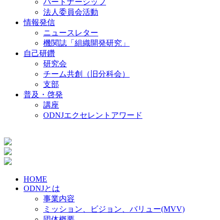
パートナーシップ
法人委員会活動
情報発信
ニュースレター
機関誌「組織開発研究」
自己研鑽
研究会
チーム共創（旧分科会）
支部
普及・啓発
講座
ODNJエクセレントアワード
HOME
ODNJとは
事業内容
ミッション、ビジョン、バリュー(MVV)
団体概要