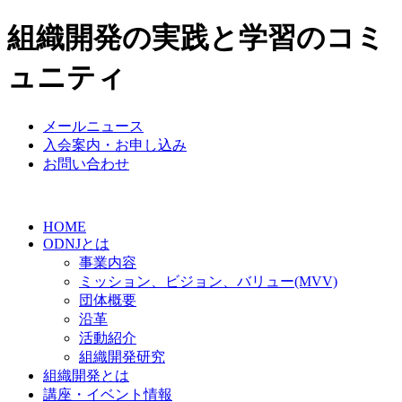
組織開発の実践と学習のコミ
ュニティ
メールニュース
入会案内・お申し込み
お問い合わせ
HOME
ODNJとは
事業内容
ミッション、ビジョン、バリュー(MVV)
団体概要
沿革
活動紹介
組織開発研究
組織開発とは
講座・イベント情報