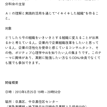
分科会の主旨
ＡＩの理解と実践的活用を通じて“イキイキした組織”を作るこ
と。
対象
どうしたら今の組織をいきいきとする組織に変えることが出来
るかと考えている人。企業内で企業組織改革をしたいと思って
いる人、企業の活性化を使命と感じているコンサルタント、そ
の他、ポジティブ心理学やAIを知りたい人の集まりです。このテ
ーマに興味があり、真剣に勉強したい方ならODNJ会員でなくて
も誰でも参加できます。
開催概要
日時：2013年6月25日 19時～20時50分
場所：目黒区、中目黒住区センター
（東急東横線・地下鉄日比谷線中目黒駅より徒歩10分）