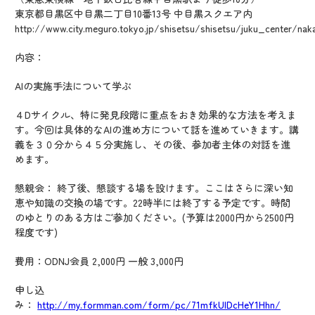
東京都目黒区中目黒二丁目10番13号 中目黒スクエア内
http://www.city.meguro.tokyo.jp/shisetsu/shisetsu/juku_center/na
内容：
AIの実施手法について学ぶ
４Dサイクル、特に発見段階に重点をおき効果的な方法を考えま
す。今回は具体的なAIの進め方について話を進めていきます。講
義を３０分から４５分実施し、その後、参加者主体の対話を進
めます。
懇親会： 終了後、懇談する場を設けます。ここはさらに深い知
恵や知識の交換の場です。22時半には終了する予定です。時間
のゆとりのある方はご参加ください。(予算は2000円から2500円
程度です)
費用：ODNJ会員 2,000円 一般 3,000円
申し込
み：
http://my.formman.com/form/pc/71mfkUlDcHeY1Hhn/