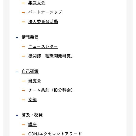
年次大会
パートナーシップ
法人委員会活動
情報発信
ニュースレター
機関誌「組織開発研究」
自己研鑽
研究会
チーム共創（旧分科会）
支部
普及・啓発
講座
ODNJエクセレントアワード