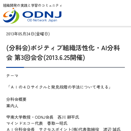
組織開発の実践と学習のコミュニティ
2013年05月24日(金曜日)
(分科会)ポジティブ組織活性化・AI分科
会 第3回会合(2013.6.25開催)
テーマ
「ＡＩの４Ｄサイクルと発見段階の手法について考える」
分科会概要
案内人
甲南大学教授・ODNJ会長 西川 耕平氏
マインドエコー代表 香取一昭氏
ＡＩ分科会会長 サクセスポイント(株)代表取締役 渡辺 誠氏