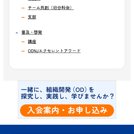
チーム共創（旧分科会）
支部
普及・啓発
講座
ODNJエクセレントアワード