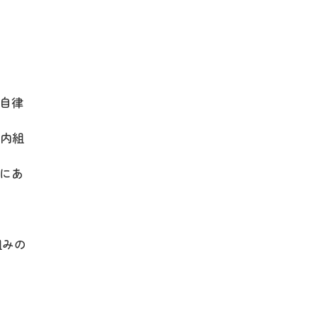
の自律
社内組
織内にあ
組みの