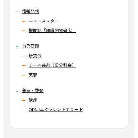
情報発信
ニュースレター
機関誌「組織開発研究」
自己研鑽
研究会
チーム共創（旧分科会）
支部
普及・啓発
講座
ODNJエクセレントアワード