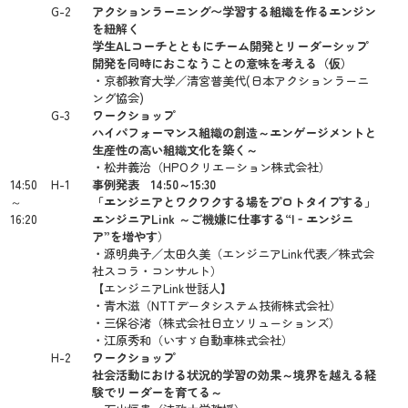
G-2
アクションラーニング〜学習する組織を作るエンジン
を紐解く
学生ALコーチとともにチーム開発とリーダーシップ
開発を同時におこなうことの意味を考える（仮）
・京都教育大学／清宮普美代(日本アクションラーニ
ング協会)
G-3
ワークショップ
ハイパフォーマンス組織の創造～エンゲージメントと
生産性の高い組織文化を築く～
・松井義治（HPOクリエーション株式会社）
14:50
H-1
事例発表 14:50～15:30
～
「エンジニアとワクワクする場をプロトタイプする」
16:20
エンジニアLink ～ご機嫌に仕事する“I‐エンジニ
ア”を増やす
）
・源明典子／太田久美（エンジニアLink代表／株式会
社スコラ・コンサルト）
【エンジニアLink世話人】
・青木滋（NTTデータシステム技術株式会社）
・三保谷渚（株式会社日立ソリューションズ）
・江原秀和（いすゞ自動車株式会社）
H-2
ワークショップ
社会活動における状況的学習の効果
～境界を越える経
験でリーダーを育てる～