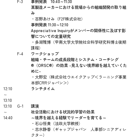
F-3
事例発表 10:40～11:30
某製造メーカーにおける現場からの組織開発の取り組
み
・百野あけみ（F2F株式会社）
事例発表 11:30～12:10
Appreciative Inquiryがメンバーの関係性に及ぼす影
響についての定量研究
・多湖雅博（甲南大学大学院社会科学研究科博士後期
課程）
F-4
ワークショップ
組織・チームの成長段階とシステム・コーチング
®（ORSC®）の効果 -見えない境界線を越えていくた
めに-
・大野宏（株式会社ウエイクアップ＜ラーニング事業
本部CRRジャパン＞）
12:10
ランチタイム
～
13:10
13:10
G-1
講演
～
社会活動における状況的学習の効果
14:40
～境界を越える経験でリーダーを育てる～
・石山恒貴（法政大学教授）
・志水静香（ギャップジャパン 人事部シニアディレ
クター）