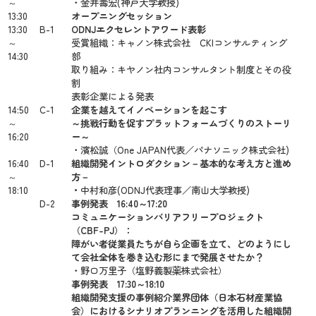
～
・金井壽宏(神戸大学教授)
13:30
オープニングセッション
13:30
B-1
ODNJ
エクセレントアワード表彰
～
受賞組織：キャノン株式会社 CKIコンサルティング
14:30
部
取り組み：キヤノン社内コンサルタント制度とその役
割
表彰企業による発表
14:50
C-1
企業を越えてイノベーションを起こす
～
～挑戦行動を促すプラットフォームづくりのストーリ
16:20
ー～
・濱松誠（One JAPAN代表／パナソニック株式会社)
16:40
D-1
組織開発イントロダクション－基本的な考え方と進め
～
方－
18:10
・
中村和彦(ODNJ代表理事／南山大学教授)
D-2
事例発表 16:40～17:20
コミュニケーションバリアフリープロジェクト
（CBF-PJ）：
障がい者従業員たちが自ら企画を立て、どのようにし
て会社全体を巻き込む形にまで発展させたか？
・野口万里子（塩野義製薬株式会社）
事例発表 17:30～18:10
組織開発支援の事例紹介業界団体（日本石材産業協
会）におけるシナリオプランニングを活用した組織開