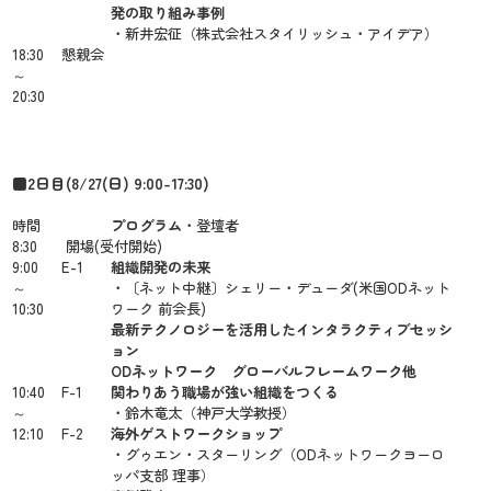
発の取り組み事例
・新井宏征（株式会社スタイリッシュ・アイデア）
18:30
懇親会
～
20:30
■2日目(8/27(日) 9:00-17:30)
時間
プログラム
・登壇者
8:30
開場(受付開始)
9:00
E-1
組織開発の未来
～
・〔ネット中継〕シェリー・デューダ(米国ODネット
10:30
ワーク 前会長)
最新テクノロジーを活用したインタラクティブセッシ
ョン
ODネットワーク グローバルフレームワーク他
10:40
F-1
関わりあう職場が強い組織をつくる
～
・鈴木竜太（神戸大学教授）
12:10
F-2
海外ゲストワークショップ
・グゥエン・スターリング（ODネットワークヨーロ
ッパ支部 理事）