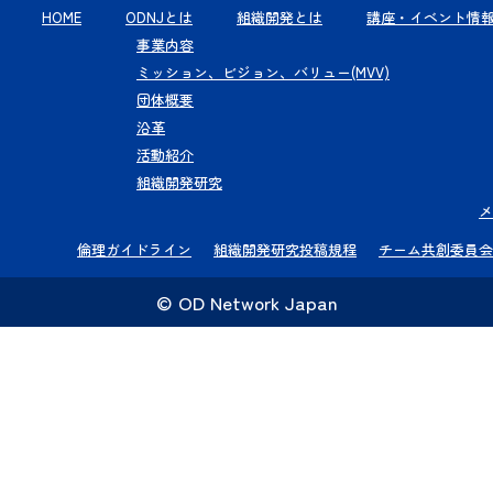
HOME
ODNJとは
組織開発とは
講座・イベント情
事業内容
ミッション、ビジョン、バリュー(MVV)
団体概要
沿革
活動紹介
組織開発研究
メ
倫理ガイドライン
組織開発研究投稿規程
チーム共創委員会
© OD Network Japan