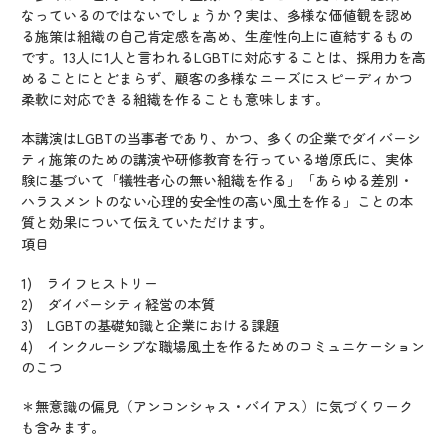
なっているのではないでしょうか？実は、多様な価値観を認め
る施策は組織の自己肯定感を高め、生産性向上に直結するもの
です。13人に1人と言われるLGBTに対応することは、採用力を高
めることにとどまらず、顧客の多様なニーズにスピーディかつ
柔軟に対応できる組織を作ることも意味します。
本講演はLGBTの当事者であり、かつ、多くの企業でダイバーシ
ティ施策のための講演や研修教育を行っている増原氏に、実体
験に基づいて「犠牲者心の無い組織を作る」「あらゆる差別・
ハラスメントのない心理的安全性の高い風土を作る」ことの本
質と効果について伝えていただけます。
項目
1) ライフヒストリー
2) ダイバーシティ経営の本質
3) LGBTの基礎知識と企業における課題
4) インクルーシブな職場風土を作るためのコミュニケーション
のこつ
＊無意識の偏見（アンコンシャス・バイアス）に気づくワーク
も含みます。