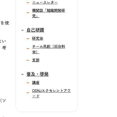
ニュースレター
機関誌「組織開発研
究」
fを使
自己研鑽
研究会
ない
チーム共創（旧分科
、考
会）
支部
普及・啓発
講座
ODNJエクセレントアワ
ード
（ソ