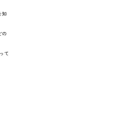
を知
どの
って
。