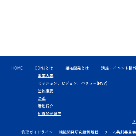
HOME
ODNJとは
組織開発とは
講座・イベント情
事業内容
ミッション、ビジョン、バリュー(MVV)
団体概要
沿革
活動紹介
組織開発研究
メ
倫理ガイドライン
組織開発研究投稿規程
チーム共創委員会