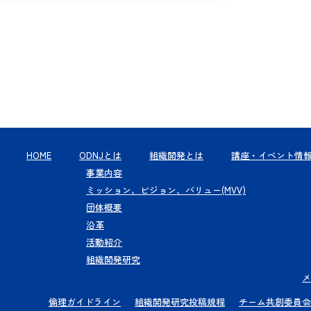
HOME
ODNJとは
組織開発とは
講座・イベント情
事業内容
ミッション、ビジョン、バリュー(MVV)
団体概要
沿革
活動紹介
組織開発研究
メ
倫理ガイドライン
組織開発研究投稿規程
チーム共創委員会