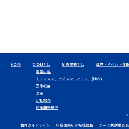
HOME
ODNJとは
組織開発とは
講座・イベント情
事業内容
ミッション、ビジョン、バリュー(MVV)
団体概要
沿革
活動紹介
組織開発研究
メ
倫理ガイドライン
組織開発研究投稿規程
チーム共創委員会