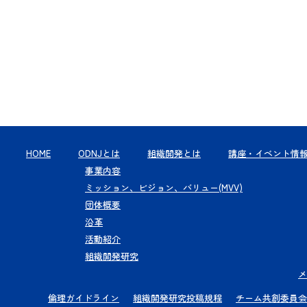
HOME
ODNJとは
組織開発とは
講座・イベント情
事業内容
ミッション、ビジョン、バリュー(MVV)
団体概要
沿革
活動紹介
組織開発研究
メ
倫理ガイドライン
組織開発研究投稿規程
チーム共創委員会