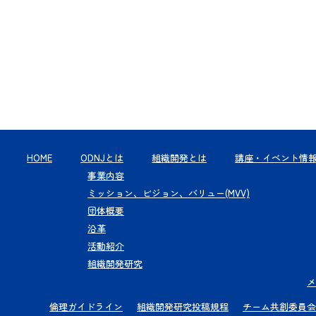
HOME
ODNJとは
組織開発とは
講座・イベント情
事業内容
ミッション、ビジョン、バリュー(MVV)
団体概要
沿革
活動紹介
組織開発研究
メ
倫理ガイドライン
組織開発研究投稿規程
チーム共創委員会