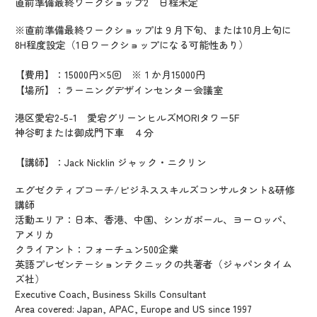
直前準備最終ワークショップ2 日程未定
※直前準備最終ワークショップは９月下旬、または10月上旬に
8H程度設定（1日ワークショップになる可能性あり）
【費用】：15000円×5回 ※１か月15000円
【場所】：ラーニングデザインセンター会議室
港区愛宕2-5-1 愛宕グリーンヒルズMORIタワー5F
神谷町または御成門下車 ４分
【講師】：Jack Nicklin ジャック・ニクリン
エグゼクティブコーチ/ビジネススキルズコンサルタント&研修
講師
活動エリア：日本、香港、中国、シンガポール、ヨーロッパ、
アメリカ
クライアント：フォーチュン500企業
英語プレゼンテーションテクニックの共著者（ジャパンタイム
ズ社）
Executive Coach, Business Skills Consultant
Area covered: Japan, APAC, Europe and US since 1997