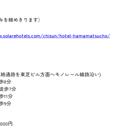
込みを締めきります）
w.solarehotels.com/chisun/hotel-hamamatsucho/
(連絡通路を東芝ビル方面へモノレール線路沿い)
歩8分
徒歩7分
11分
歩9分
000円