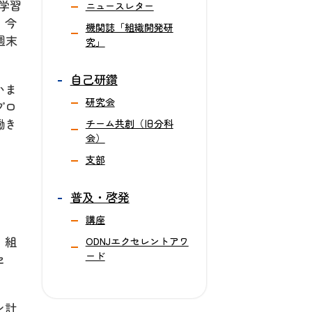
学習
ニュースレター
。今
機関誌「組織開発研
週末
究」
自己研鑽
いま
研究会
プロ
働き
チーム共創（旧分科
会）
支部
普及・啓発
講座
、組
ODNJエクセレントアワ
ード
セ
ン計