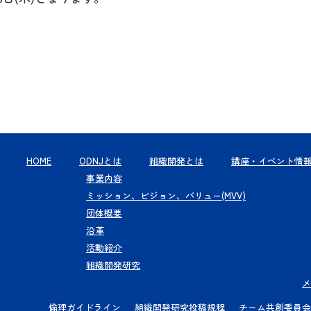
HOME
ODNJとは
組織開発とは
講座・イベント情
事業内容
ミッション、ビジョン、バリュー(MVV)
団体概要
沿革
活動紹介
組織開発研究
メ
倫理ガイドライン
組織開発研究投稿規程
チーム共創委員会