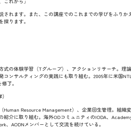
、これから」
説されます。また、この講座でのこれまでの学びをふりか
を探ります。
方式の体験学習（Tグループ）、アクションリサーチ。理
コンサルティングの実践にも取り組む。2005年に米国NT
ramを修了。
学）
an Resource Management）、企業回生管理。組織
介に取り組む。海外ODコミュニティのIODA、Academy 
Network、AODNメンバーとして交流を続けている。