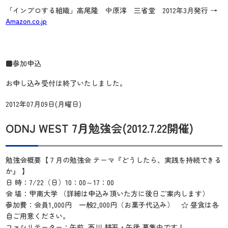
「インプロする組織」高尾隆 中原淳 三省堂 2012年3月発行 →
Amazon.co.jp
■参加申込
お申し込み受付は終了いたしました。
2012年07月09日(月曜日)
ODNJ WEST 7月勉強会(2012.7.22開催)
勉強会概要【７月の勉強会 テーマ『どうしたら、実践を持続できる
か』 】
日 時：7/22（日）10：00～17：00
会 場：甲南大学 （詳細は申込み頂いた方に後日ご案内します）
参加費：会員1,000円 一般2,000円（お菓子代込み） ☆ 昼食は各
自ご用意ください。
ファシリテーター：午前 西川 耕平・午後 募集中です！