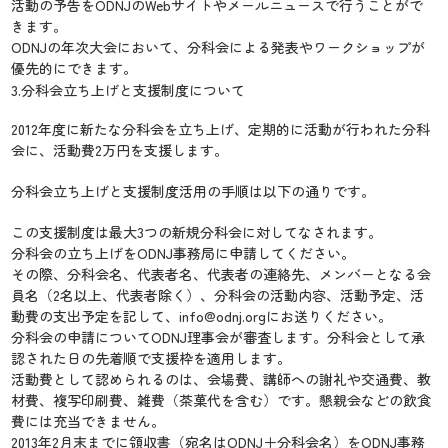
活動の予告をODNJのWebサイトやメールニュースで行うことがで
きます。
ODNJの年次大会において、分科会による発表やワークショップが
優先的にできます。
3.分科会立ち上げと支援制度について
2012年度に新たな分科会を立ち上げ、定期的に活動が行われた分科
会に、活動費2万円を支援します。
分科会立ち上げと支援制度活用の手順は以下の通りです。
この支援制度は最大3つの新規分科会に対してなされます。
分科会の立ち上げをODNJ事務局に申請してください。
その際、分科会名、代表者名、代表者の連絡先、メンバーとなる会
員名（2名以上、代表者除く）、分科会の活動内容、活動予定、活
動費の支出予定を記して、info@odnj.orgにお送りください。
分科会の申請についてODNJ理事会が審査します。分科会として承
認された日の先着順で支援枠を適用します。
活動費として認められるのは、会場費、講師への謝礼や交通費、教
材費、複写印刷費、雑費（茶菓代を含む）です。懇親会などの飲食
費には充当できません。
2013年2月末までに領収書（宛名はODNJ＋分科会名）をODNJ事務