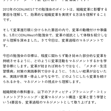
2012年のODNJWESTでの勉強会のポイントは、組織変革に影響する
要因を理解して、効果的な組織変革を実現する方法を理解すること
です。
そして変革進行順に分けられた要因の内で、変革の動機付けや準備
を、5月にODNJWestの勉強会で、変革の抵抗として体験を紹介しな
がら理解を深めました。さて今回は、変革過程のマネジメントで
す。
今回の勉強会の目標は、程度に関わらず動き始めた部分的な変革を
持続させるように、どのように変革活動をマネジメントするかを学
習目標にします。変革が始まれば終わりではなく、「メタボ・生活
習慣病」対策の実践事例で分かるように、うれしい結果が出ないた
め、実践が停滞・停止しがちな中で、どのようにしたら変革を続け
られるかを、マネジメントの視点から理解します。
組織開発の教科書は、以下のアクティビティプランニング・コミッ
トメントプランニング・変革マネジメント構造・変革と言う学習と
いう4要因を、変革過程のマネジメントとして取り上げます。