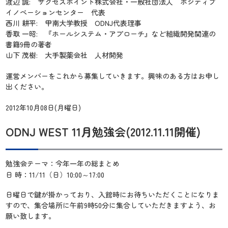
渡辺 誠: サクセスポイント株式会社・一般社団法人 ポジティブ
イノベーションセンター 代表
西川 耕平: 甲南大学教授 ODNJ代表理事
香取 一昭: 『ホールシステム・アプローチ』など組織開発関連の
書籍9冊の著者
山下 茂樹: 大手製薬会社 人材開発
運営メンバーをこれから募集していきます。興味のある方はお申し
出ください。
2012年10月08日(月曜日)
ODNJ WEST 11月勉強会(2012.11.11開催)
勉強会テーマ：今年一年の総まとめ
日 時：11/11（日）10:00～17:00
日曜日で鍵が掛かっており、入館時にお待ちいただくことになりま
すので、集合場所に午前9時50分に集合していただきますよう、お
願い致します。