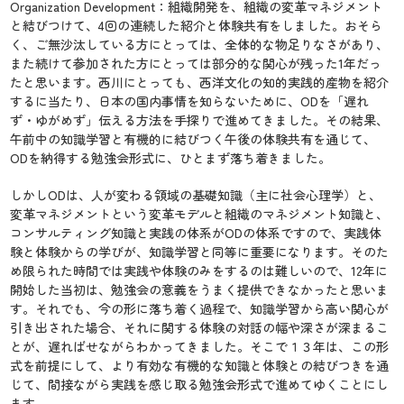
Organization Development：組織開発を、組織の変革マネジメント
と結びつけて、4回の連続した紹介と体験共有をしました。おそら
く、ご無沙汰している方にとっては、全体的な物足りなさがあり、
また続けて参加された方にとっては部分的な関心が残った1年だっ
たと思います。西川にとっても、西洋文化の知的実践的産物を紹介
するに当たり、日本の国内事情を知らないために、ODを「遅れ
ず・ゆがめず」伝える方法を手探りで進めてきました。その結果、
午前中の知識学習と有機的に結びつく午後の体験共有を通じて、
ODを納得する勉強会形式に、ひとまず落ち着きました。
しかしODは、人が変わる領域の基礎知識（主に社会心理学）と、
変革マネジメントという変革モデルと組織のマネジメント知識と、
コンサルティング知識と実践の体系がODの体系ですので、実践体
験と体験からの学びが、知識学習と同等に重要になります。そのた
め限られた時間では実践や体験のみをするのは難しいので、12年に
開始した当初は、勉強会の意義をうまく提供できなかったと思いま
す。それでも、今の形に落ち着く過程で、知識学習から高い関心が
引き出された場合、それに関する体験の対話の幅や深さが深まるこ
とが、遅ればせながらわかってきました。そこで１３年は、この形
式を前提にして、より有効な有機的な知識と体験との結びつきを通
じて、間接ながら実践を感じ取る勉強会形式で進めてゆくことにし
ます。