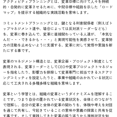
アクティビティプランニングとは、変革目標に向けて人々を持続
的・自発的に変革させるために、中間目標や経路を示した「ロード
マップ」を提示する組織的な実践活動を意味します。
コミットメントプランニングとは、鍵となる利害関係者（例えばト
ップマネジメント達や、場合によっては反対派リーダーなども）
を、変革に巻き込んで、変革に直接関わっている人達が、「本気な
んだ・・・できるかも・・・」と実現可能性を実感させて、変革努
力の活動を止めないように支援する、変革に対して覚悟や意識を新
たにする事です。
変革のマネジメント構造とは、変革企画・プロジェクト制度として
表現される、変革リーダーとしてCEOや変革プロジェクトマネジャ
ーを指名したり、影響力を排除して変革専門に担当できるステアリ
ングコミッティを設定したりと、事業や組織のおかれている状況に
応じて工夫される多種多様な組織を意味します。
変革という学習とは、組織の変革というダイナミズムを理解するこ
とです。つまり自分の置かれている変革状況を、全体とのつながり
で理解し、自分の変革と全体の変革の関わりを、体験や考えを対話
を通じて共有し、今起きていることの意味や意義の探索と共有を促
す事です。そして実践してきた変革の振り返りから進捗状況を知