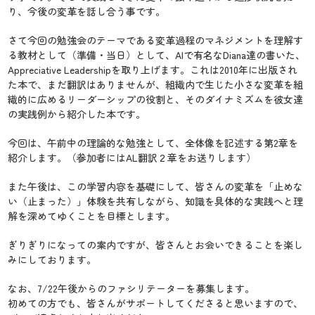
り、今後の変革を話し合う事です。
さて今回の勉強会のテーマである変革過程のマネジメントを理解す
る教材として（準備・当日）として、AIで有名なDiana達の書いた、
Appreciative Leadershipを取り上げます。これは2010年に出版され
た本で、まだ翻訳はありませんが、組織内で生じた小さな変革を組
織的に広めるリーダーシップの役割と、そのダイナミズムを彼女達
の実践例から紹介した本です。
今回は、午前中の理論的な勉強として、全体像を記述する第2章を
紹介します。（参加者にはAL翻訳２章をお送りします）
また午後は、この学習内容を基礎にして、皆さんの変革を「止めな
い（止まった）」体験を共有しながら、知識を具体的な実践へと理
解を深めてゆくことを目標とします。
ぎりぎりになっての案内ですが、皆さんとお会いできることを楽し
みにしております。
なお、7/22午後からのファシリテーターを募集します。
初めての方でも、皆さんがサポートしてくださると思いますので、