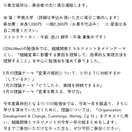
※集合場所は、参加者の方に後日連絡します。
会 場：甲南大学 （詳細は申込み頂いた方に後日ご案内します）
参加費：会員1,000円 一般2,000円（お菓子代込み） ☆ 昼食は各
自ご用意ください。
ファシリテーター：午前 西川 耕平・午後 募集中です！
ODNJWestの勉強会では、組織開発とマネジメントをメインテーマ
とし、『組織変革に影響する要因を理解して、効果的な実現方法を
理解すること』を中心に勉強会を進めて参りました。
5月の理論テーマ『変革の抵抗について、どのように対処するか
（しているか）』
7月の理論テーマ『どうしたら、実践を持続できるか』
9月の理論テーマ『変革を教える、学び力』
今年度最終回となる11/11の勉強会では、今年一年を振返り、さらに
学びを深めていただくために、理論については、『Organization
Development & Change, Cummings, Worley, Cp 10 』をテキストに用
い、組織開発とマネジメントの今年一年の総まとめをします。
今までご参加いただけなかった方も、ぜひ今回ご参加ください。