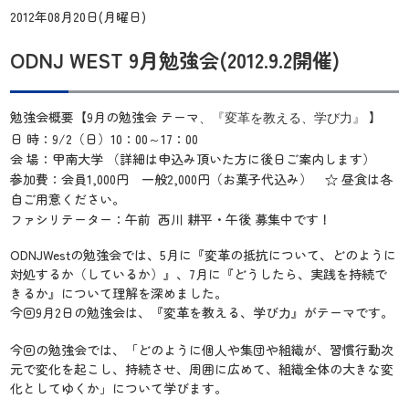
2012年08月20日(月曜日)
ODNJ WEST 9月勉強会(2012.9.2開催)
勉強会概要【9月の勉強会 テーマ
】
、『変革を教える、学び力』
日 時：9/2（日）10：00～17：00
会 場：甲南大学 （詳細は申込み頂いた方に後日ご案内します）
参加費：会員1,000円 一般2,000円（お菓子代込み） ☆ 昼食は各
自ご用意ください。
ファシリテーター：午前 西川 耕平・午後 募集中です！
ODNJWestの勉強会では、5月に『変革の抵抗について、どのように
対処するか（しているか）』、7月に『どうしたら、実践を持続で
きるか』について理解を深めました。
今回9月2日の勉強会は、『変革を教える、学び力』がテーマです。
今回の勉強会では、「どのように個人や集団や組織が、習慣行動次
元で変化を起こし、持続させ、周囲に広めて、組織全体の大きな変
化としてゆくか」について学びます。