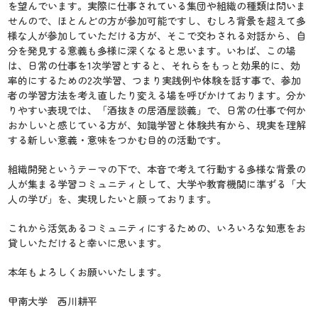
を望んでいます。実際に仕事されている集団や組織の種類は問いま
せんので、ほとんどの方が参加可能ですし、むしろ背景を超えて多
様な人が参加していただける方が、そこで交わされる対話から、自
分を発見する意義も多様に深くなると思います。いわば、この場
は、日常の仕事を1次学習とすると、それらをもっと効果的に、効
率的にするための2次学習、つまり実践例や体験を話す事で、参加
者の学習方法を考え直したり変える場を呼びかけております。分か
りやすい表現では、「酒抜きの居酒屋談義」で、日常の仕事で何か
おかしいと感じている方が、知識学習と体験共有から、現実を理解
する新しい意義・意味をつかむ目的の活動です。
組織開発というテーマの下で、本音で考えて行動する多様な背景の
人が集まる学習コミュニティとして、大学や教育機関に準ずる「大
人の学び」を、実現したいと願っております。
これから活気あるコミュニティにするための、いろいろな知恵をお
貸しいただけると幸いに思います。
本年もよろしくお願いいたします。
甲南大学 西川耕平