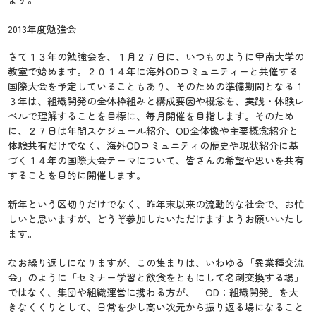
2013年度勉強会
さて１３年の勉強会を、１月２７日に、いつものように甲南大学の
教室で始めます。２０１４年に海外ODコミュニティーと共催する
国際大会を予定していることもあり、そのための準備期間となる１
３年は、組織開発の全体枠組みと構成要因や概念を、実践・体験レ
ベルで理解することを目標に、毎月開催を目指します。そのため
に、２７日は年間スケジュール紹介、OD全体像や主要概念紹介と
体験共有だけでなく、海外ODコミュニティの歴史や現状紹介に基
づく１４年の国際大会テーマについて、皆さんの希望や思いを共有
することを目的に開催します。
新年という区切りだけでなく、昨年末以来の流動的な社会で、お忙
しいと思いますが、どうぞ参加したいただけますようお願いいたし
ます。
なお繰り返しになりますが、この集まりは、いわゆる「異業種交流
会」のように「セミナー学習と飲食をともにして名刺交換する場」
ではなく、集団や組織運営に携わる方が、「OD：組織開発」を大
きなくくりとして、日常を少し高い次元から振り返る場になること