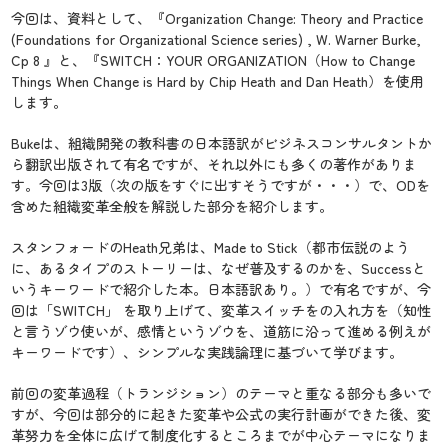
今回は、資料として、『Organization Change: Theory and Practice
(Foundations for Organizational Science series) , W. Warner Burke,
Cp 8 』と、『SWITCH：YOUR ORGANIZATION（How to Change
Things When Change is Hard by Chip Heath and Dan Heath）を使用
します。
Bukeは、組織開発の教科書の日本語訳がビジネスコンサルタントか
ら翻訳出版されて有名ですが、それ以外にも多くの著作がありま
す。今回は3版（次の版をすぐに出すそうですが・・・）で、ODを
含めた組織変革全般を解説した部分を紹介します。
スタンフォードのHeath兄弟は、Made to Stick（都市伝説のよう
に、あるタイプのストーリーは、なぜ普及するのかを、Successと
いうキーワードで紹介した本。日本語訳あり。）で有名ですが、今
回は「SWITCH」 を取り上げて、変革スイッチをの入れ方を（知性
と言うゾウ使いが、感情というゾウを、道筋に沿って進める例えが
キーワードです）、シンプルな実践論理に基づいて学びます。
前回の変革過程（トランジション）のテーマと重なる部分も多いで
すが、今回は部分的に起きた変革や公式の実行計画ができた後、変
革努力を全体に広げて制度化するところまでが中心テーマになりま